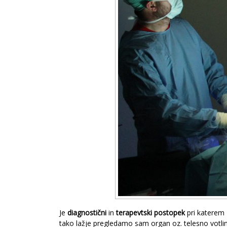
Je
diagnostični
in
terapevtski postopek
pri katerem
tako lažje pregledamo sam organ oz. telesno votli