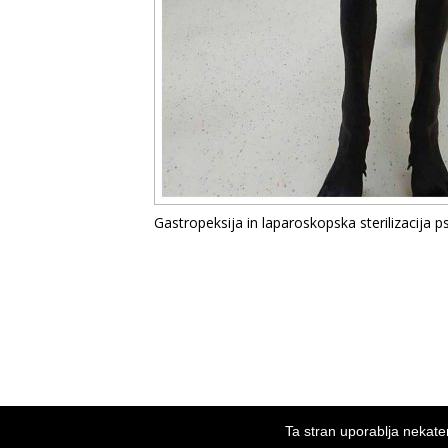
Gastropeksija in laparoskopska sterilizacija 
Vse pravice pridržane. Stran izdelala: Urška Šantl in
Ta stran uporablja nekater