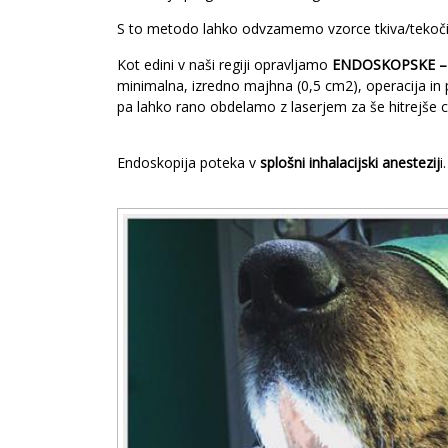
S to metodo lahko odvzamemo vzorce tkiva/tekoči
Kot edini v naši regiji opravljamo
ENDOSKOPSKE – 
minimalna, izredno majhna (0,5 cm2), operacija in 
pa lahko rano obdelamo z laserjem za še hitrejše c
Endoskopija poteka v
splošni inhalacijski anestezij
i