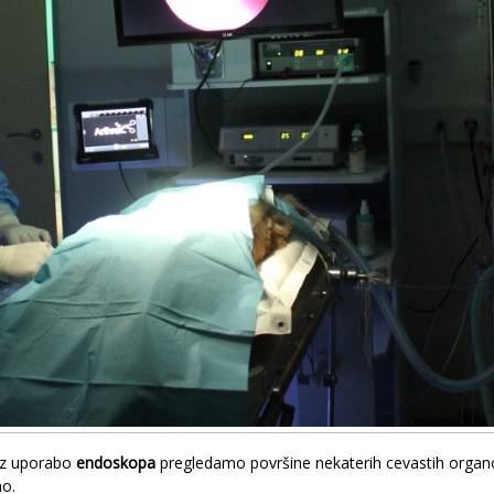
 z uporabo
endoskopa
pregledamo površine nekaterih cevastih organov
no.