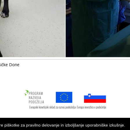
psičke Done
 SRIP, Ivan Čuček s.p.
e piškotke za pravilno delovanje in izboljšanje uporabniške izkušnje.