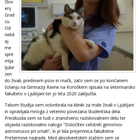
Slov
enj
Grad
cu.
Od
nekd
aj
me
spre
mlja
ljube
zen
do živali, predvsem psov in mačk, zato sem se po končanem
šolanju na Gimnaziji Ravne na Koroškem vpisala na Veterinarsko
fakulteto v Ljubljani ter jo leta 2020 zaključila.
Tekom študija sem volontirala na kliniki za male živali v Ljubljani
in opravljala mnoga z veterino povezana študentska dela.
Preizkusila sem se tudi v znanstveno raziskovalnem delu ter
objavila raziskovalno nalogo ”Določitev celotnih genomov
astrovirusov pri srnah”, ki je bila prejemnica fakultetne
Prešernove nagrade. Med absolventskim stažem sem se