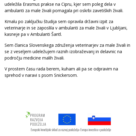
udeležila Erasmus prakse na Cipru, kjer sem poleg dela v
ambulanti za male živali pomagala pri oskrbi zavetiških živali.
Kmalu po zaključku študija sem opravila državni izpit za
veterinarje in se zaposlila v ambulanti za male živali v Ljubljani,
kasneje pa v Ambulanti Šantl.
Sem članica Slovenskega združenja veterinarjev za male živali in
se z veseljem udeležujem raznih izobraževanj in delavnic na
področju medicine malih živali.
V prostem času rada berem, kuham ali pa se odpravim na
sprehod v naravi s psom Snickersom.