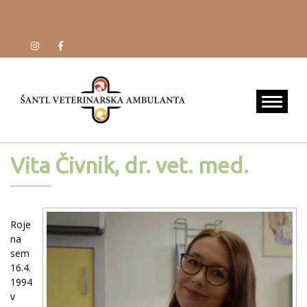
Vita Čivnik, dr. vet. med.
Roje
na
sem
16.4.
1994
v