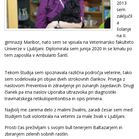
2013
sem
zaključil
a
šolanje
na II.
gimnaziji Maribor, nato sem se vpisala na Veterinarsko fakulteto
Univerze v Ljubljani. Diplomirala sem junija 2020 in se kmalu po
tem zaposlila v Ambulanti Šantl.
Tekom študija sem spoznavala različna področja veterine, tako
sem sodelovala pri objavi dveh strokovnih člankov. Prvega z
naslovom Preventiva in zdravljenje pri zunanjih zajedavcih. Drugi
članek pa ima naslov Uporaba ultrazvoka pri diagnostiki
travmatskega retikuloperitonitisa in opis primera.
Najbolj me zanima delo z malimi živalmi, zaradi česar sem med
študijem tudi volontirala na veterini za male živali v Ljubljani.
Prosti čas preživljam s svojim bull terierjem Baltazarjem in
zbiranjem zelenih sobnih rastlin.