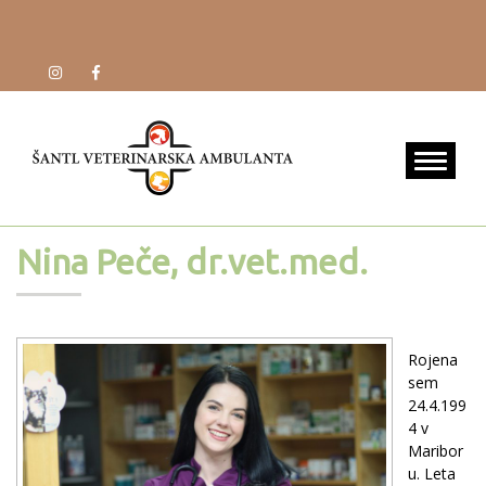
Nina Peče, dr.vet.med.
Rojena
sem
24.4.199
4 v
Maribor
u. Leta